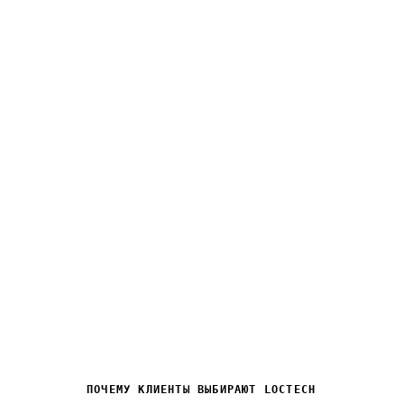
10+
Лет на рынке
В
электротехники и ИТ
ПОЧЕМУ КЛИЕНТЫ ВЫБИРАЮТ LOCTECH