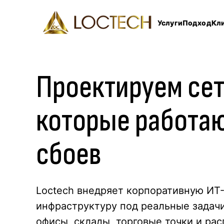
Услуги
Подход
Кл
Проектируем
се
которые работаю
сбоев
Loctech внедряет корпоративную ИТ
инфраструктуру под реальные задачи
офисы, склады, торговые точки и ра