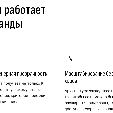
й работает
манды
нерная прозрачность
Масштабирование бе
хаоса
т получает не только КП,
понятную схему, этапы
Архитектура закладывает
ения, критерии приемки
так, чтобы сеть можно б
аничения.
расширять: новые зоны, т
доступа, резервные канал