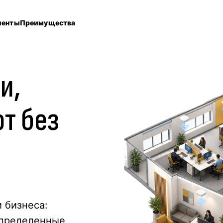
иенты
Преимущества
ти
,
т без
-
 бизнеса:
спределенные