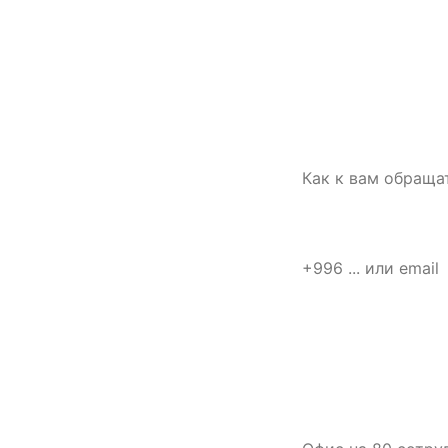
СВЯЗАТЬСЯ С НАМИ
Имя
Расскажите о
площадке —
подготовим
Телефон или email
первый план
работ
Что нужно
Опишите объект,
задачу и сроки.
Для старта
Коротко о задаче
достаточно