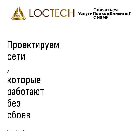
Связаться
Услуги
Подход
Клиенты
с нами
Проектируем
сети
,
которые
работают
без
сбоев