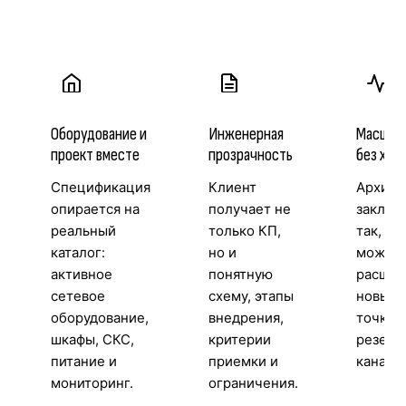
Оборудование и
Инженерная
Масшта
проект вместе
прозрачность
без хао
Спецификация
Клиент
Архите
опирается на
получает не
заклад
реальный
только КП,
так, чт
каталог:
но и
можно
активное
понятную
расшир
сетевое
схему, этапы
новые 
оборудование,
внедрения,
точки д
шкафы, СКС,
критерии
резерв
питание и
приемки и
каналы
мониторинг.
ограничения.