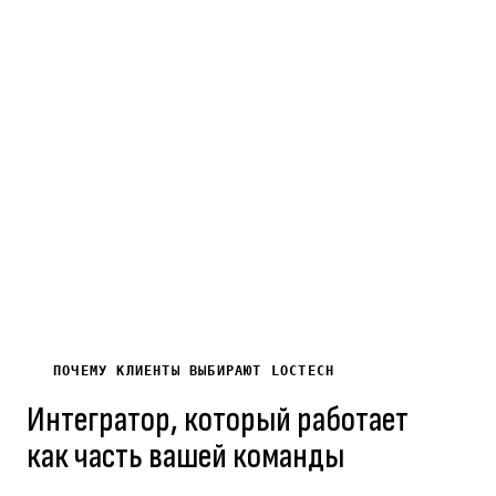
Лет на рынке
Выполненных
Постоя
электротехники
проектов
B2B
и ИТ
по
клиент
Кыргызстану
ПОЧЕМУ КЛИЕНТЫ ВЫБИРАЮТ LOCTECH
Интегратор, который работает
как часть вашей команды