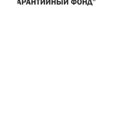
В ЦИФРАХ
Опыт, который можно
посчитать
10+
200+
50