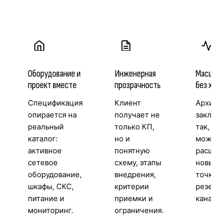
Оборудование и
Инженерная
Масшта
проект вместе
прозрачность
без хао
Спецификация
Клиент
Архите
опирается на
получает не
заклад
реальный
только КП,
так, чт
каталог:
но и
можно
активное
понятную
расшир
сетевое
схему, этапы
новые 
оборудование,
внедрения,
точки д
шкафы, СКС,
критерии
резерв
питание и
приемки и
каналы
мониторинг.
ограничения.