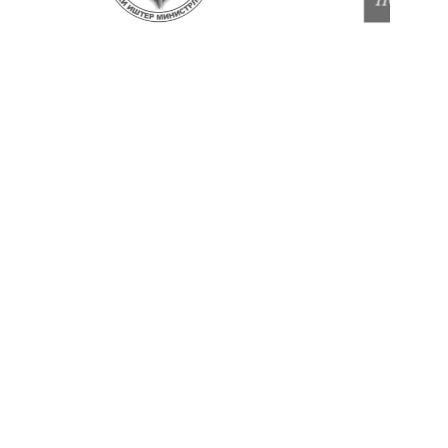
В ЦИФРАХ
Опыт, который можно
посчитать
10+
200+
50