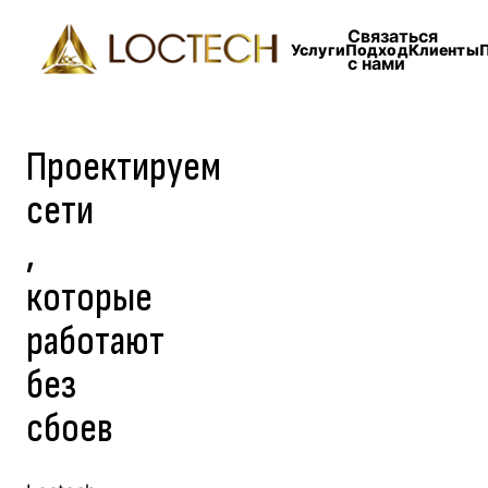
Связаться
Услуги
Подход
Клиенты
с нами
Проектируем
сети
,
которые
работают
без
сбоев