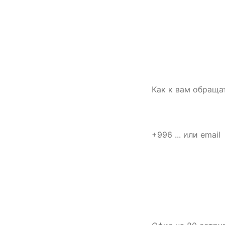
СВЯЗАТЬСЯ С НАМИ
Имя
Расскажите о
площадке —
подготовим
Телефон или email
первый план
работ
Что нужно
Опишите объект,
задачу и сроки.
Для старта
Коротко о задаче
достаточно