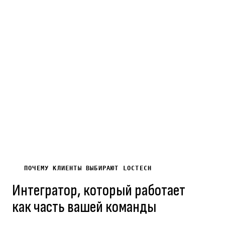
Лет на рынке
Выполненных
Постоя
электротехники
проектов
B2B
и ИТ
по
клиент
Кыргызстану
ПОЧЕМУ КЛИЕНТЫ ВЫБИРАЮТ LOCTECH
Интегратор, который работает
как часть вашей команды