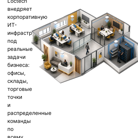
Loctech
внедряет
корпоративную
ИТ-
инфраструктуру
под
реальные
задачи
бизнеса:
офисы,
склады,
торговые
точки
и
распределенные
команды
по
всему