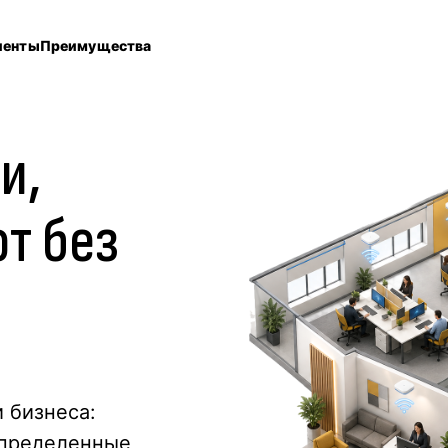
иенты
Преимущества
ти
,
т без
-
 бизнеса:
спределенные