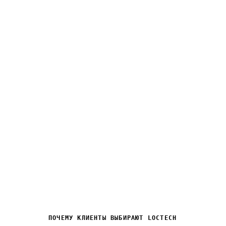
10+
Лет на рынке
В
электротехники и ИТ
ПОЧЕМУ КЛИЕНТЫ ВЫБИРАЮТ LOCTECH