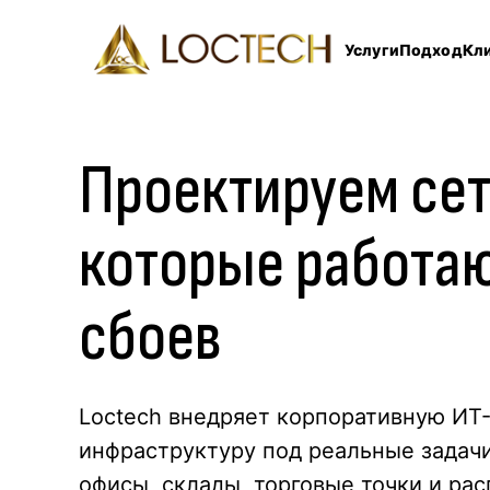
Услуги
Подход
Кл
Проектируем
се
которые работаю
сбоев
Loctech внедряет корпоративную ИТ
инфраструктуру под реальные задачи
офисы, склады, торговые точки и ра