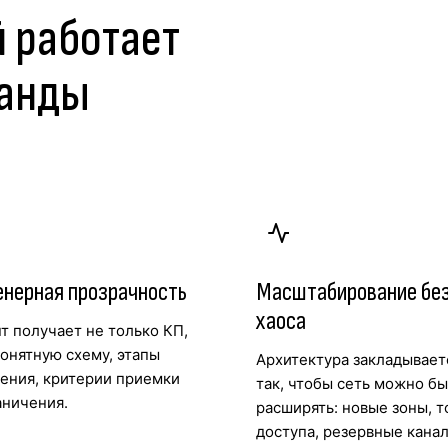
й работает
манды
нерная прозрачность
Масштабирование бе
хаоса
т получает не только КП,
понятную схему, этапы
Архитектура закладывает
ения, критерии приемки
так, чтобы сеть можно б
аничения.
расширять: новые зоны, т
доступа, резервные канал