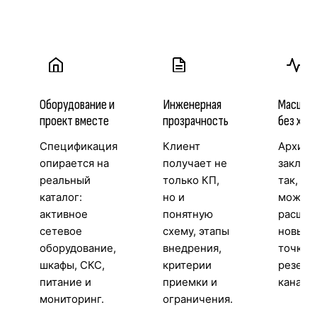
Оборудование и
Инженерная
Масшта
проект вместе
прозрачность
без хао
Спецификация
Клиент
Архите
опирается на
получает не
заклад
реальный
только КП,
так, чт
каталог:
но и
можно
активное
понятную
расшир
сетевое
схему, этапы
новые 
оборудование,
внедрения,
точки д
шкафы, СКС,
критерии
резерв
питание и
приемки и
каналы
мониторинг.
ограничения.