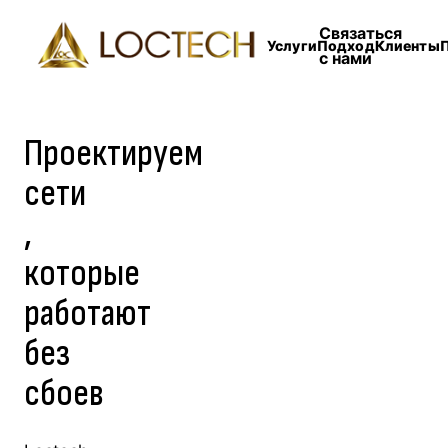
Связаться
Услуги
Подход
Клиенты
с нами
Проектируем
сети
,
которые
работают
без
сбоев