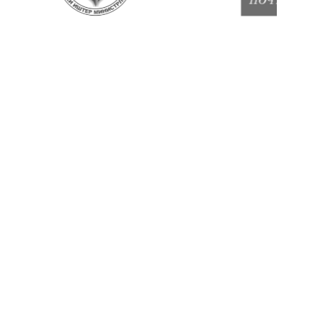
В ЦИФРАХ
Опыт, который можно
посчитать
10+
200+
50