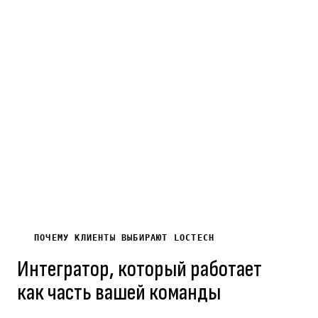
Лет на рынке
Выполненных
Постоя
электротехники
проектов
B2B
и ИТ
по
клиент
Кыргызстану
ПОЧЕМУ КЛИЕНТЫ ВЫБИРАЮТ LOCTECH
Интегратор, который работает
как часть вашей команды