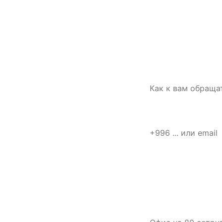
СВЯЗАТЬСЯ С НАМИ
Имя
Расскажите о
площадке —
подготовим
Телефон или email
первый план
работ
Что нужно
Опишите объект,
задачу и сроки.
Для старта
Коротко о задаче
достаточно