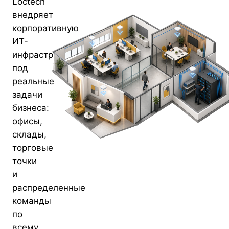
Loctech
внедряет
корпоративную
ИТ-
инфраструктуру
под
реальные
задачи
бизнеса:
офисы,
склады,
торговые
точки
и
распределенные
команды
по
всему