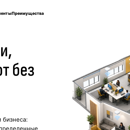
иенты
Преимущества
ти
,
т без
-
 бизнеса:
спределенные