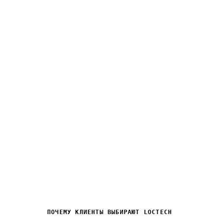
10+
Лет на рынке
В
электротехники и ИТ
ПОЧЕМУ КЛИЕНТЫ ВЫБИРАЮТ LOCTECH