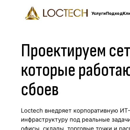
Услуги
Подход
Кл
Проектируем
се
которые работаю
сбоев
Loctech внедряет корпоративную ИТ
инфраструктуру под реальные задачи
офисы, склады, торговые точки и ра