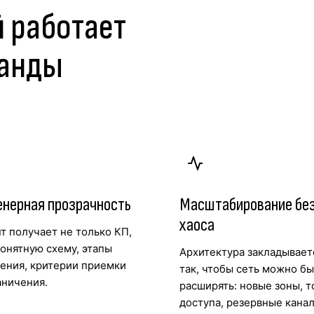
й работает
манды
нерная прозрачность
Масштабирование бе
хаоса
т получает не только КП,
понятную схему, этапы
Архитектура закладывает
ения, критерии приемки
так, чтобы сеть можно б
аничения.
расширять: новые зоны, т
доступа, резервные канал