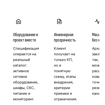
Оборудование и
Инженерная
Масшта
проект вместе
прозрачность
без хао
Спецификация
Клиент
Архите
опирается на
получает не
заклад
реальный
только КП,
так, чт
каталог:
но и
можно
активное
понятную
расшир
сетевое
схему, этапы
новые 
оборудование,
внедрения,
точки д
шкафы, СКС,
критерии
резерв
питание и
приемки и
каналы
мониторинг.
ограничения.