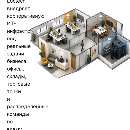
Loctech
внедряет
корпоративную
ИТ-
инфраструктуру
под
реальные
задачи
бизнеса:
офисы,
склады,
торговые
точки
и
распределенные
команды
по
всему