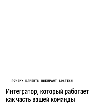
Лет на рынке
Выполненных
Постоя
электротехники
проектов
B2B
и ИТ
по
клиент
Кыргызстану
ПОЧЕМУ КЛИЕНТЫ ВЫБИРАЮТ LOCTECH
Интегратор, который работает
как часть вашей команды