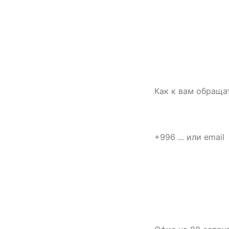
СВЯЗАТЬСЯ С НАМИ
Имя
Расскажите о
площадке —
подготовим
Телефон или email
первый план
работ
Что нужно
Опишите объект,
задачу и сроки.
Для старта
Коротко о задаче
достаточно