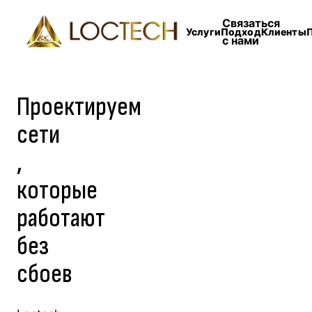
Связаться
Услуги
Подход
Клиенты
с нами
Проектируем
сети
,
которые
работают
без
сбоев